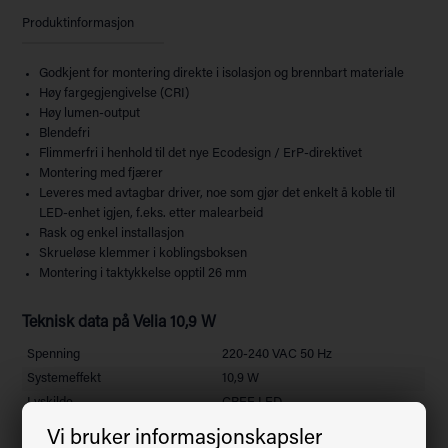
Produktinformasjon
Godkjent for montering direkte i isolasjon og brennbart materiale
Høy fargegjengivelse (CRI)
Høy lumen-output
Blendefri
Flimmerfri i henhold til det nye Ecodesign / ErP-direktivet
Montering med fjærer
Leveres med avtagbar driver, noe som gjør det enkelt å koble til
LED-enhet igjen, f.eks. etter malearbeid
Rask og enkel installasjon
Skrueløse klemmer i koblingsboksen
Montering i taktykkelse opptil 26 mm
Teknisk data på
Velia 10,9 W
Spenning
220-240 VAC 50 Hz
Systemeffekt
10,9 W
Lyskilde
CREE LED
Fargegjengivelse
CRI>95
Vi bruker informasjonskapsler