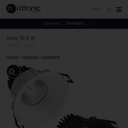
NO
Du er her:
Downlights
Velia 10,9 W
230VAC - 10,9W
Forside
»
Produkter
»
Downlights