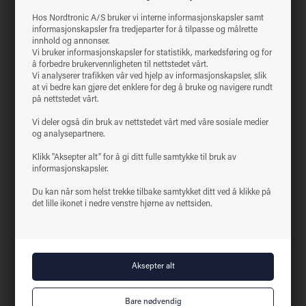
Forventet levetid (montering
30 000 timer L70 B50
direkte i isolasjon)
Hos Nordtronic A/S bruker vi interne informasjonskapsler samt
informasjonskapsler fra tredjeparter for å tilpasse og målrette
50.000 timer L90 B10
Forventet levetid
innhold og annonser.
100.000 timer L70 B50
Vi bruker informasjonskapsler for statistikk, markedsføring og for
Dimbar
Ja, bakkant
å forbedre brukervennligheten til nettstedet vårt.
Vi analyserer trafikken vår ved hjelp av informasjonskapsler, slik
Ja, i henhold til det nye Ecodesign /
Flimmerfri
at vi bedre kan gjøre det enklere for deg å bruke og navigere rundt
ErP-direktivet
på nettstedet vårt.
SVM <0,4
Ja
Vi deler også din bruk av nettstedet vårt med våre sosiale medier
PstLM <1
Ja
og analysepartnere.
SDCM
<3
Spredningsvinkel
38°
Klikk "Aksepter alt" for å gi ditt fulle samtykke til bruk av
informasjonskapsler.
Utskjæringsmål
Ø75 mm
Installasjonshøyde
68 mm
Du kan når som helst trekke tilbake samtykket ditt ved å klikke på
det lille ikonet i nedre venstre hjørne av nettsiden.
Utvendige mål
Ø82 mm
Dimensjoner driver
L: 95 mm, B: 45 mm, H: 30 mm
Koblingsboks dimensjoner
L: 85 mm, B: 55 mm, H: 30 mm
Godkjent for viderekobling
Ja, 2 x 3G1,5
IP44 (beregnet for installasjon i
IP-klasse
område 1 og 2)
Isolasjonsklasse
Klasse II