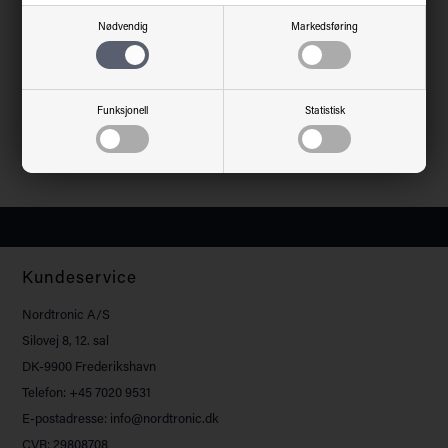
Nødvendig
Markedsføring
Funksjonell
Statistisk
Kundeservice
Nordtronic A/S
Silovej 8, 12. sal
DK-9900 Frederikshavn
Telefon: +45 7020 9531
E-postadresse: info@nordtronic.dk
CVR: 29808708