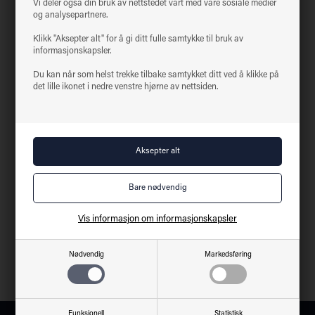
Vi deler også din bruk av nettstedet vårt med våre sosiale medier
Teknisk data på
Batteripakke til Exit-skilt 3 W
og analysepartnere.
Klikk "Aksepter alt" for å gi ditt fulle samtykke til bruk av
Kanskje du også er interessert i følgende
informasjonskapsler.
produkter
Du kan når som helst trekke tilbake samtykket ditt ved å klikke på
det lille ikonet i nedre venstre hjørne av nettsiden.
Vis informasjon om informasjonskapsler
Exit-skilt 3 W
Nødvendig
Markedsføring
230VAC - 3W - 6000K
Funksjonell
Statistisk