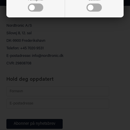
Kundeservice
Nordtronic A/S
Silovej 8, 12. sal
DK-9900 Frederikshavn
Telefon: +45 7020 9531
E-postadresse: info@nordtronic.dk
CVR: 29808708
Hold deg oppdatert