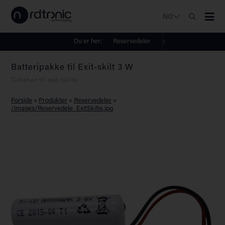
NO
Du er her:
Reservedeler
Batteripakke til Exit-skilt 3 W
Tilbehør til exit skilte
Forside
»
Produkter
»
Reservedeler
»
/images/Reservedele_ExitSkilte.jpg