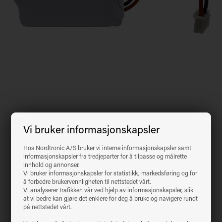
Varenr.:
98911010
EAN: 5704629000438
Vi bruker informasjonskapsler
Kopier EAN-nummer 5704629000438
Hos Nordtronic A/S bruker vi interne informasjonskapsler samt
informasjonskapsler fra tredjeparter for å tilpasse og målrette
innhold og annonser.
Vi bruker informasjonskapsler for statistikk, markedsføring og for
Produktinformasjon
å forbedre brukervennligheten til nettstedet vårt.
Vi analyserer trafikken vår ved hjelp av informasjonskapsler, slik
at vi bedre kan gjøre det enklere for deg å bruke og navigere rundt
Batteripakke til Exit-skilt 3 W
på nettstedet vårt.